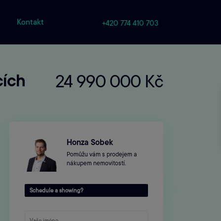
m
Kontakt
+420 774 410 703
cích
24 990 000 Kč
Honza Sobek
Pomůžu vám s prodejem a
nákupem nemovitostí.
Sdílet
Tisk
Schedule a showing?