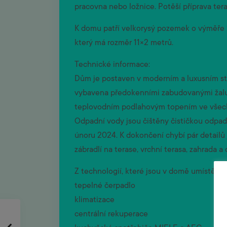
pracovna nebo ložnice. Potěší příprava tera
K domu patří velkorysý pozemek o výměře 
který má rozměr 11×2 metrů.
Technické informace:
Dům je postaven v moderním a luxusním sta
vybavena předokenními zabudovanými žalu
teplovodním podlahovým topením ve všech t
Odpadní vody jsou čištěny čističkou odpad
únoru 2024. K dokončení chybí pár detailů
zábradlí na terase, vrchní terasa, zahrada a 
Z technologií, které jsou v domě umístěny
tepelné čerpadlo
klimatizace
centrální rekuperace