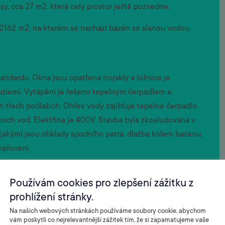
sy, cca 27 m2, která celý prostor ještě pozvedne.
2162 m2, na kterém se nachází bazén se slanou vodou,
ndardu. Okna jsou opatřena trojskly a ložnice je
ziemi. Vytápění je řešeno tepelným čerpadlem a
řech podlažích. Ohřev vody zajišťuje tepelné čerpadlo.
ních vod. Elektřina je 400V. Stavba byla zkoaludována v
 jakými jsou obklady spodního patra, dlažba kolem bazénu,
oplocení.
 najdeme:
Používám cookies pro zlepšení zážitku z
prohlížení stránky.
Na našich webových stránkách používáme soubory cookie, abychom
vám poskytli co nejrelevantnější zážitek tím, že si zapamatujeme vaše