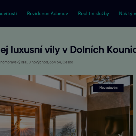
ovitostí
Rezidence Adamov
Realitní služby
Náš tý
luxusní vily v Dolních Kouni
ihomoravský kraj, Jihovýchod, 664 64, Česko
Novostavba