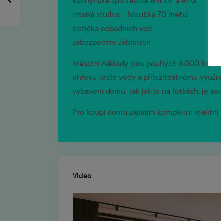
kuchyňské spotřebiče MIELE a AEG
vrtaná studna – hloubka 70 metrů
čistička odpadních vod
zabezpečení Jablotron
Měsíční náklady jsou pouhých 6.000 korun 
ohřevu teplé vody a příležitostnému využí
vybavení domu, tak jak je na fotkách, je so
Pro koupi domu zajistím kompletní realitní
Video