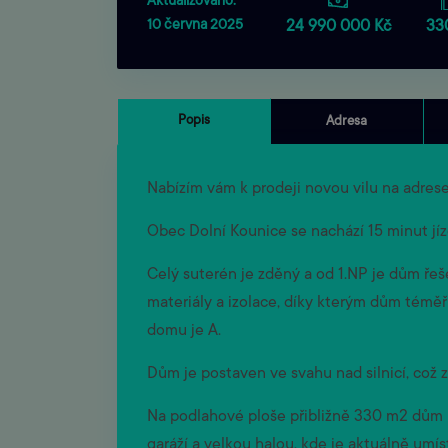
Aktualizováno:
10 června 2025
24 990 000 Kč
33
Popis
Adresa
Nabízím vám k prodeji novou vilu na adre
Obec Dolní Kounice se nachází 15 minut jí
Celý suterén je zděný a od 1.NP je dům řeše
materiály a izolace, díky kterým dům téměř
domu je A.
Dům je postaven ve svahu nad silnicí, což z
Na podlahové ploše přibližně 330 m2 dům na
garáží a velkou halou, kde je aktuálně umís