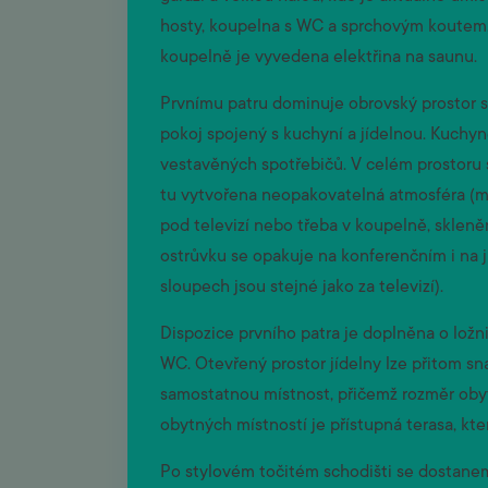
hosty, koupelna s WC a sprchovým koutem, t
koupelně je vyvedena elektřina na saunu.
Prvnímu patru dominuje obrovský prostor s
pokoj spojený s kuchyní a jídelnou. Kuch
vestavěných spotřebičů. V celém prostoru s
tu vytvořena neopakovatelná atmosféra (m
pod televizí nebo třeba v koupelně, sklen
ostrůvku se opakuje na konferenčním i na 
sloupech jsou stejné jako za televizí).
Dispozice prvního patra je doplněna o lož
WC. Otevřený prostor jídelny lze přitom sn
samostatnou místnost, přičemž rozměr oby
obytných místností je přístupná terasa, kt
Po stylovém točitém schodišti se dostaneme