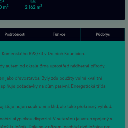
2
2
0 m
2 162 m
Podrobnosti
Funkce
Půdorys
se Komenského 893/73 v Dolních Kounicích.
zdy autem od okraje Brna uprostřed nádherné přírody.
n jako dřevostavba. Byly zde použity velmi kvalitní
 splňuje požadavky na dům pasivní. Energetická třída
ajišťuje nejen soukromí a klid, ale také překrásný výhled.
bízí atypickou dispozici. V suterénu je vstup spojený s
těný kulečník. Dále se v přízemí nachází dvě ložnice pro