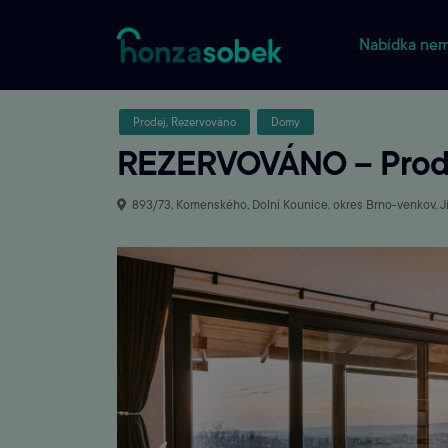
Nabídka nem
Prodej
,
Rezervováno
Domy
REZERVOVÁNO – Prodej 
893/73, Komenského, Dolní Kounice, okres Brno-venkov, J