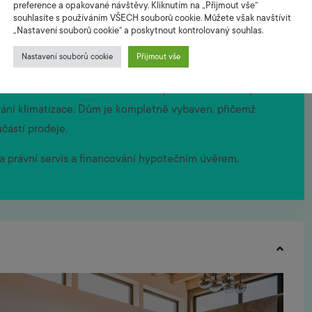
preference a opakované návštěvy. Kliknutím na „Přijmout vše“
souhlasíte s používáním VŠECH souborů cookie. Můžete však navštívit
„Nastavení souborů cookie“ a poskytnout kontrolovaný souhlas.
Nastavení souborů cookie
Přijmout vše
měsíčně, a to včetně nákladů na provoz bazénu, topení,
vání klimatizace. Dům je kompletně vybaven, přičemž
učástí prodeje.
 a právní servis a financování hypotečním úvěrem.