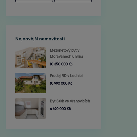
Nejnovější nemovitosti
Mezonetový byt v
Moravanech u Brna
10 350 000 Kč
Prodej RD v Lednici
10 990 000 Kč
Byt 3+kk ve Vranovicích
6 690 000 Kč