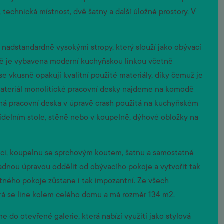
echnická místnost, dvě šatny a další úložné prostory. V
 nadstandardně vysokými stropy, který slouží jako obývací
yně je vybavena moderní kuchyňskou linkou včetně
e vkusně opakují kvalitní použité materiály, díky čemuž je
ateriál monolitické pracovní desky najdeme na komodě
ěná pracovní deska v úpravě crash použitá na kuchyňském
jídelním stole, stěně nebo v koupelně, dýhové obložky na
nici, koupelnu se sprchovým koutem, šatnu a samostatné
adnou úpravou oddělit od obývacího pokoje a vytvořit tak
tného pokoje zůstane i tak impozantní. Ze všech
erá se line kolem celého domu a má rozměr 134 m2.
 do otevřené galerie, která nabízí využití jako stylová