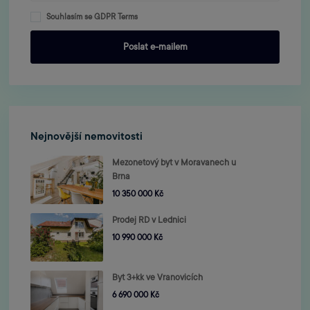
Souhlasím se
GDPR Terms
Nejnovější nemovitosti
Mezonetový byt v Moravanech u
Brna
10 350 000 Kč
Prodej RD v Lednici
10 990 000 Kč
Byt 3+kk ve Vranovicích
6 690 000 Kč