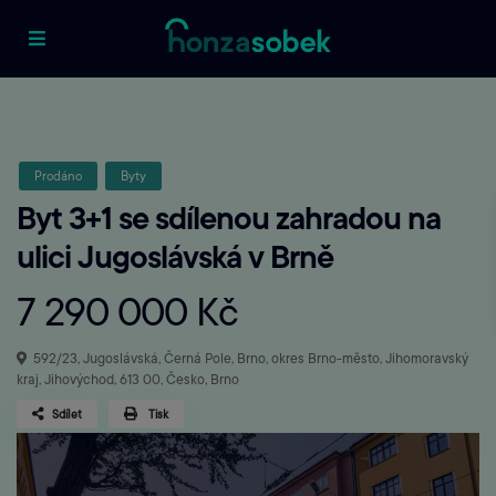
Prodáno
Byty
Byt 3+1 se sdílenou zahradou na
ulici Jugoslávská v Brně
7 290 000 Kč
592/23, Jugoslávská, Černá Pole, Brno, okres Brno-město, Jihomoravský
kraj, Jihovýchod, 613 00, Česko,
Brno
Sdílet
Tisk