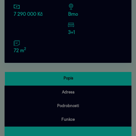
7 290 000 Kč
Brno
3+1
2
72 m
Popis
Adresa
Podrobnosti
Funkce