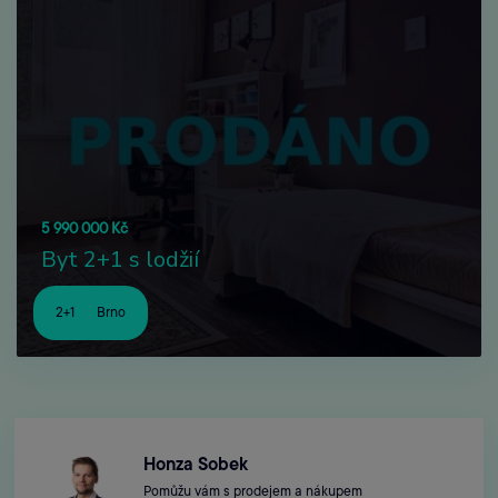
5 990 000 Kč
Byt 2+1 s lodžií
2+1
Brno
Honza Sobek
Pomůžu vám s prodejem a nákupem